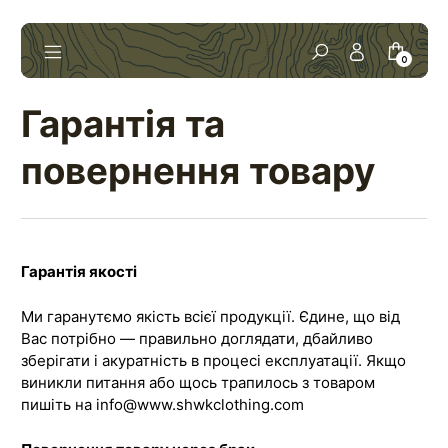
Skip
to
content
Шукати:
Go
Minicar
Mobile
0
SHWKCLOTHING
To
Toggle
Menu
My
Гарантія та
Account
повернення товару
Гарантія якості
Ми гаранутємо якість всієї продукції. Єдине, що від
Вас потрібно — правильно доглядати, дбайливо
зберігати і акуратність в процесі експлуатації. Якщо
виникли питання або щось трапилось з товаром
пишіть на info@www.shwkclothing.com